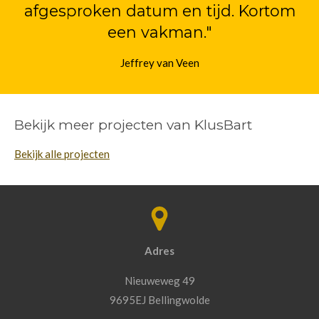
afgesproken datum en tijd. Kortom
een vakman."
Jeffrey van Veen
Bekijk meer projecten van KlusBart
Bekijk alle projecten
Adres
Nieuweweg 49
9695EJ Bellingwolde